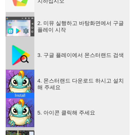
치하십시오
=몬스터 합성, 물품 수집=
몬스터 랜드는 강력한 몬스터 알을 수집, 합성, 진화
하는 새로운 전략게임 입니다.
2. 미뮤 실행하고 바탕화면에서 구글
위대한 성스러운 볼의 힘으로 잠든 땅을 깨우고 건
플레이 시작
축, 식물, 몬스터, 골드, 보석 등을 수집하세요!
=신비한 스테이지, 약탈과 방어=
당신의 지혜를 시험하고자 수천 개의 도전이 당신을
기다라고 있습니다.
3. 구글 플레이에서 몬스터랜드 검색
신비로운 오색별을 모아 새로운 몬스터를 잠금해제,
당신만의 라인업을 구성하여
스릴 넘치는 배틀과 푸짐한 보상을 챙기세요!
=핸드 페인팅, 놀라운 사운드 트랙=
4. 몬스터랜드 다운로드 하시고 설치
몬스터의 리얼감을 업하기 위한 선택!
해 주세요
특별한 배경음과 효과음으로 플레이 열정 향상!
Install
=크로스서버 지원, 연맹 콘텐츠 =
연맹에 가입해 멤버들과 영지를 넓혀가세요!
연맹 활동을 돕기 위한 자동번역 기능은 덤!
5. 아이콘 클릭해 주세요
지금 바로 다운로드 GO! 몬스터 랜드!
【연락처】
공식 Facebook：