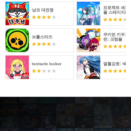
프로젝트 세카
냥코 대전쟁
풀 스테이지! fe
츠네 미쿠
쿠키런 키우기 
브롤스타즈
런: 크럼블
tentacle locker
열혈강호: 넥