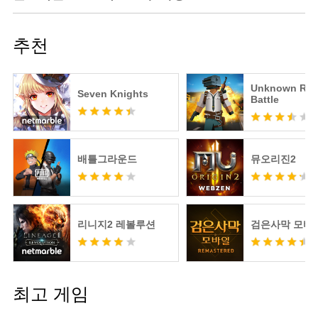
추천
Unknown Roy
Seven Knights
Battle
배틀그라운드
뮤오리진2
리니지2 레볼루션
검은사막 모바
최고 게임