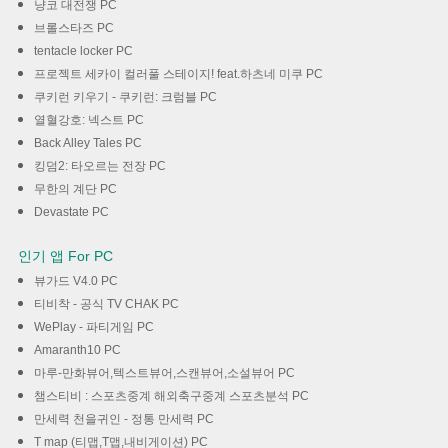
냥코 대전쟁 PC
브롤스타즈 PC
tentacle locker PC
프로젝트 세카이 컬러풀 스테이지! feat.하츠네 미쿠 PC
쿠키런 키우기 - 쿠키런: 크럼블 PC
열혈강호: 넥스트 PC
Back Alley Tales PC
킹덤2: 타오르는 전장 PC
무한의 계단 PC
Devastate PC
인기 앱 For PC
뷰가드 V4.0 PC
티비착 - 공식 TV CHAK PC
WePlay - 파티게임 PC
Amaranth10 PC
마루-만화뷰어,텍스트뷰어,스캔뷰어,소설뷰어 PC
챔스티비 : 스포츠중계 해외축구중계 스포츠분석 PC
만세력 천을귀인 - 정통 만세력 PC
T map (티맵,T맵,내비게이션) PC