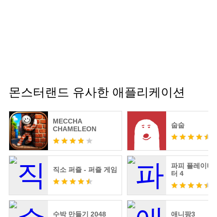
몬스터랜드 유사한 애플리케이션
MECCHA
숩숩
CHAMELEON
파피 플레이타임
직소 퍼즐 - 퍼즐 게임
터 4
수박 만들기 2048
애니팡3