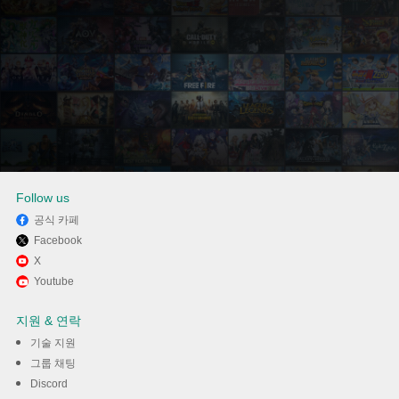
Follow us
공식 카페
Facebook
Memu Play에서 Surf VPN -
X
Youtube
Best Free Unlimited Proxy 사
지원 & 연락
용하기
기술 지원
그룹 채팅
다운로드
Discord