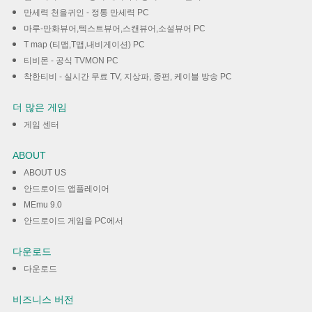
만세력 천을귀인 - 정통 만세력 PC
마루-만화뷰어,텍스트뷰어,스캔뷰어,소설뷰어 PC
T map (티맵,T맵,내비게이션) PC
티비몬 - 공식 TVMON PC
착한티비 - 실시간 무료 TV, 지상파, 종편, 케이블 방송 PC
더 많은 게임
게임 센터
ABOUT
ABOUT US
안드로이드 앱플레이어
MEmu 9.0
안드로이드 게임을 PC에서
다운로드
다운로드
비즈니스 버전