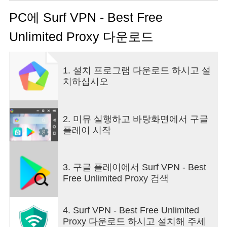
✓ FREE
We offer free servers, 100% free forever!
✓ SIMPLE
no registration required, just one-click to
PC에 Surf VPN - Best Free
connect.
Unlimited Proxy 다운로드
✓ UNLIMITED
Truly unlimited, no session,
bandwidth limitations.
✓ PRIVACY
No logs, surf the web anonymously
1. 설치 프로그램 다운로드 하시고 설
and privately.
치하십시오
● More:
- Privacy Policy : http://bit.ly/3cAiO3w
- Terms of Use : http://bit.ly/2VAr9hz
2. 미뮤 실행하고 바탕화면에서 구글
플레이 시작
Hope you enjoy using Surf VPN！
3. 구글 플레이에서 Surf VPN - Best
Free Unlimited Proxy 검색
4. Surf VPN - Best Free Unlimited
Proxy 다운로드 하시고 설치해 주세