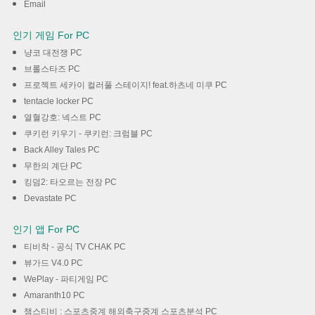
Email
인기 게임 For PC
냥코 대전쟁 PC
브롤스타즈 PC
프로젝트 세카이 컬러풀 스테이지! feat.하츠네 미쿠 PC
tentacle locker PC
열혈강호: 넥스트 PC
쿠키런 키우기 - 쿠키런: 크럼블 PC
Back Alley Tales PC
무한의 계단 PC
킹덤2: 타오르는 전장 PC
Devastate PC
인기 앱 For PC
티비착 - 공식 TV CHAK PC
뷰가드 V4.0 PC
WePlay - 파티게임 PC
Amaranth10 PC
챔스티비 : 스포츠중계 해외축구중계 스포츠분석 PC