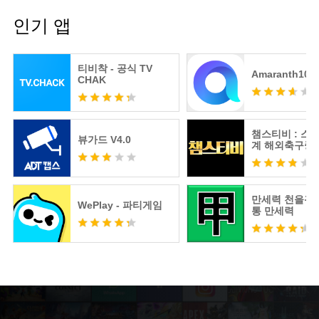
인기 앱
티비착 - 공식 TV
Amaranth10
CHAK
챔스티비 : 스
뷰가드 V4.0
계 해외축구중
츠분석
만세력 천을귀인
WePlay - 파티게임
통 만세력