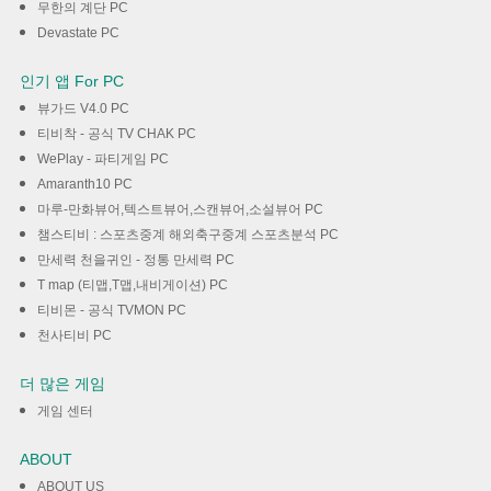
무한의 계단 PC
Devastate PC
인기 앱 For PC
뷰가드 V4.0 PC
티비착 - 공식 TV CHAK PC
WePlay - 파티게임 PC
Amaranth10 PC
마루-만화뷰어,텍스트뷰어,스캔뷰어,소설뷰어 PC
챔스티비 : 스포츠중계 해외축구중계 스포츠분석 PC
만세력 천을귀인 - 정통 만세력 PC
T map (티맵,T맵,내비게이션) PC
티비몬 - 공식 TVMON PC
천사티비 PC
더 많은 게임
게임 센터
ABOUT
ABOUT US