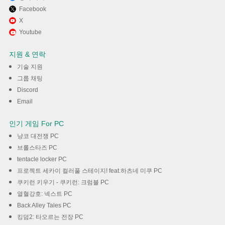
Facebook
Memu Play에서 Fast Clean 사
X
Youtube
용하기
지원 & 연락
다운로드
기술 지원
그룹 채팅
Discord
Email
인기 게임 For PC
냥코 대전쟁 PC
브롤스타즈 PC
tentacle locker PC
프로젝트 세카이 컬러풀 스테이지! feat.하츠네 미쿠 PC
쿠키런 키우기 - 쿠키런: 크럼블 PC
열혈강호: 넥스트 PC
Back Alley Tales PC
킹덤2: 타오르는 전장 PC