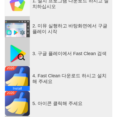
1. 설치 프로그램 다운로드 하시고 설
RAM! Make your phone powerful! Fast Clean helps
치하십시오
users improve the performance of their mobile
device and close apps running in the background
without having to go in and close each and every
2. 미뮤 실행하고 바탕화면에서 구글
app individually. - Junk Cleaner Fast Clean can find
플레이 시작
and safely remove junk, cache, strong residual, and
temp files that take up your phone's memory and
storage space. Save phone space and speed up
you phone! - CPU Cooler Fast Clean will
3. 구글 플레이에서 Fast Clean 검색
dynamically analyze and optimize your CPU usage.
Find and stop overheating apps to cool down
phone temperature. Also, it will prevent your phone
temperature from rising again. - Battery Saver Fast
4. Fast Clean 다운로드 하시고 설치
Clean helps to save battery power and extend
해 주세요
battery life by hibernating running apps. More
Install
functions, stay tuned! If you like our application,
please give us five-star praise, your
encouragement is our greatest motivation! Thank
5. 아이콘 클릭해 주세요
you! If you have any problems and suggestions
with respect to our application, please feel free to