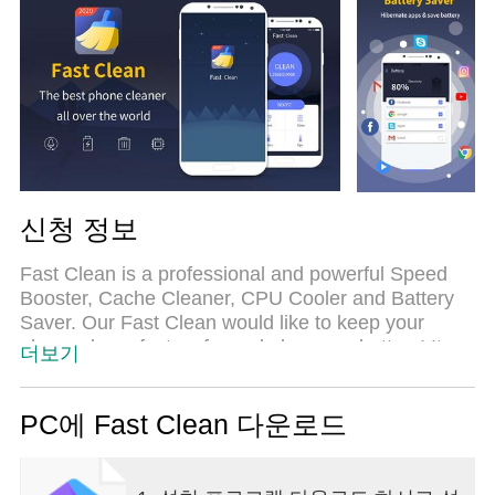
신청 정보
Fast Clean is a professional and powerful Speed
Booster, Cache Cleaner, CPU Cooler and Battery
Saver. Our Fast Clean would like to keep your
phone clean, fast, safe, and also save battery! It
더보기
can boost your devices for better performance with
simply one tap. If you want to clean junk files、
speed your phone up、save your battery or cool
PC에 Fast Clean 다운로드
down your CPU, Go download it! FEATURES &
CAPABILITIES - Totally free! - Phone Booster
Boost your games and other apps by freeing up