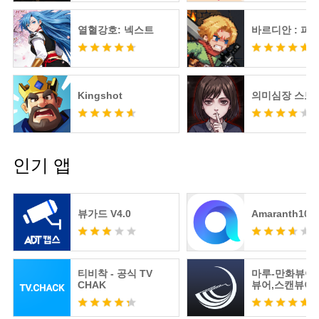
열혈강호: 넥스트
바르디안 : 피
Kingshot
의미심장 스토
인기 앱
뷰가드 V4.0
Amaranth10
티비착 - 공식 TV
마루-만화뷰어
CHAK
뷰어,스캔뷰어
어