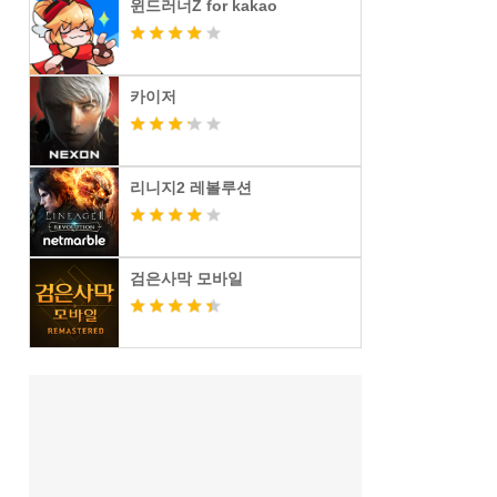
윈드러너Z for kakao
카이저
리니지2 레볼루션
검은사막 모바일