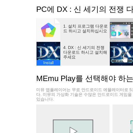
▶ Do Xperience
PC에 DX : 신 세기의 전쟁
차원이 다른 경험, 무한 레이드 및 길드전
콘솔을 방불케 하는 전투 컨텐츠의 차이를 느끼
▶ Do Xplore!
1. 설치 프로그램 다운로
시공간을 넘나드는 완성도 높은 스토리 여행
드 하시고 설치하십시오
완성도 높은 세계관으로 DX의 재미를 더 하세
▶ Do Xceed!
4. DX : 신 세기의 전쟁
한계를 넘어선 자유도와 개성 넘치는 스타일
다운로드 하시고 설치해
주세요
다양한 클래스와 나만의 커스터마이징을 즐기
Install
▶ Do Xciting!
레이싱부터 테마파크까지 다채로운 생활 콘텐
MEmu Play를 선택해야 하
현실보다 새로운 컨텐츠 환경을 만끽하세요!
◈ 공식커뮤니티 ◈
미뮤 앱플레이어는 무료 안드로이드 에뮬레이터로 5
▶ 사전예약 : https://d-xeneration.com
다. 미뮤의 가상화 기술은 수많은 안드로이드 게임을
있습니다.
▶ 공식카페 : https://cafe.naver.com/efundna
▶ 페이스북 : https://www.facebook.com/efundn
▶ 트위터 : https://twitter.com/d_xeneration
▶ 공식메일 : dx@efun.com
▶ 연락처：070-4814-4629