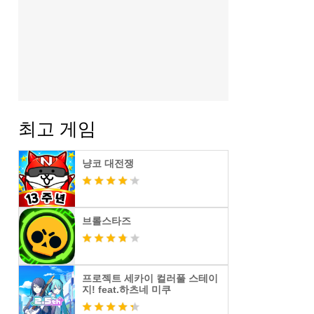
최고 게임
냥코 대전쟁
브롤스타즈
프로젝트 세카이 컬러풀 스테이
지! feat.하츠네 미쿠