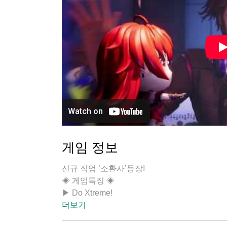
게임 정보
신규 직업 ’소환사’등장!
◈ 게임특징 ◈
▶ Do Xtreme!
도시에서 펼쳐지는 압도적인 전투 스케일
더보기
360도 자유로운 동선과 지형을 이용한 전투를