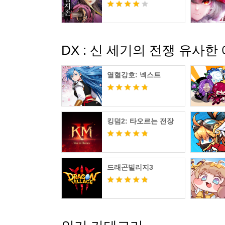
DX : 신 세기의 전쟁 유사
열혈강호: 넥스트
킹덤2: 타오르는 전장
드래곤빌리지3