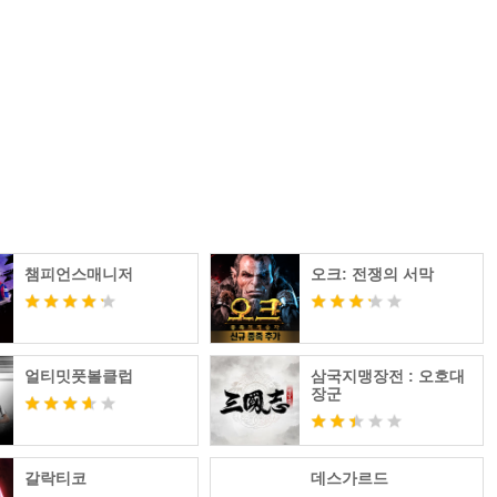
챔피언스매니저
오크: 전쟁의 서막
얼티밋풋볼클럽
삼국지맹장전 : 오호대
장군
갈락티코
데스가르드