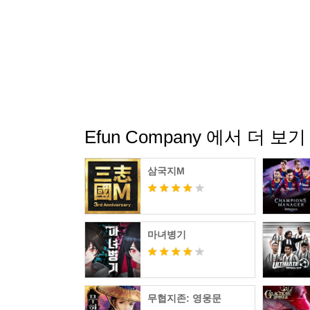
Efun Company 에서 더 보기
삼국지M
마녀병기
무협지존: 영웅문