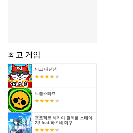
최고 게임
냥코 대전쟁
브롤스타즈
프로젝트 세카이 컬러풀 스테이
지! feat.하츠네 미쿠