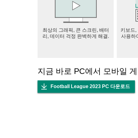
최신 유니폼과 축구공: 새롭게 디자인된 키트와
컨트롤 맞춤화: 커스텀 조작 모드와 강화된 핸
새로운 대회: 개편된 유럽 챔피언스컵 형식 체
최상의 그래픽, 큰 스크린, 배터
키보드,
【꿈의 팀 구축】
리, 데이터 걱정 완벽하게 해결.
사용하여
방대한 팀과 선수 선택: 40,000명 이상 선수(남녀
꿈의 팀 만들기: 좋아하는 선수 검색 후 독점 
맞춤 전술로 게임 마스터: 완전 커스터마이즈 
팀을 승리로 이끌기: 완벽한 포메이션 구성, 트
지금 바로 PC에서 모바일 
【축구 리그 & 대회】
클래식 국내컵
Football League 2023 PC 다운로드
국제컵(남녀)
유럽 국가컵(남녀)
아메리카 국가컵(남 & 북)
아시아 국가컵
아프리카 국가컵
골드컵
유럽 네이션스리그