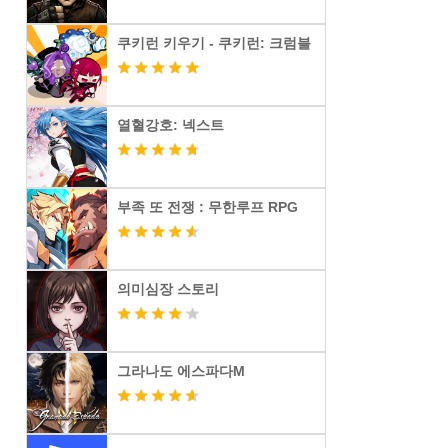
쿠키런 키우기 - 쿠키런: 크럼블
열혈강호: 넥스트
부족 또 전쟁 : 무한루프 RPG
의미심장 스토리
그라나도 에스파다M