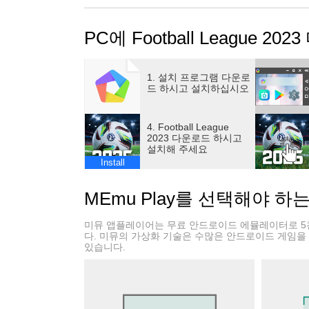
성하세요. 차세대 모바일 축구 경험이 기다립니
PC에 Football League 20
차세대 선수 애니메이션과 스마트 AI로 액션 해
모든 움직임을 완전 애니메이션으로 체감
더 지능적이고 예측 불가능한 AI에 도전해 최
1. 설치 프로그램 다운로
드 하시고 설치하십시오
세련된 인터페이스와 몰입감 있는 음악으로 경
챔피언을 위해 디자인된 세련되고 스포티한 
4. Football League
게임 플레이 경험을 강화하는 역동적 배경 음
2023 다운로드 하시고
설치해 주세요
Install
다국어 해설:
관중의 환호와 경기의 흥분에 몰입
MEmu Play를 선택해야 하
다국어 선택으로 이전과는 다른 해설 경험
미뮤 앱플레이어는 무료 안드로이드 에뮬레이터로 5
새로운 경기장과 전율의 분위기 체험:
다. 미뮤의 가상화 기술은 수많은 안드로이드 게임을
있습니다.
멋진 신규 경기장에서 액션의 중심에 서세요
업그레이드된 경기장 분위기로 경기의 생동감
【새로운 기능 & 특징】