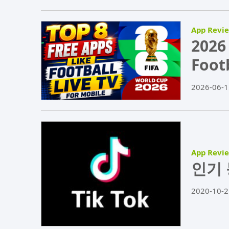
App Revi
202
Foot
2026-06-1
App Revi
인기 
2020-10-2