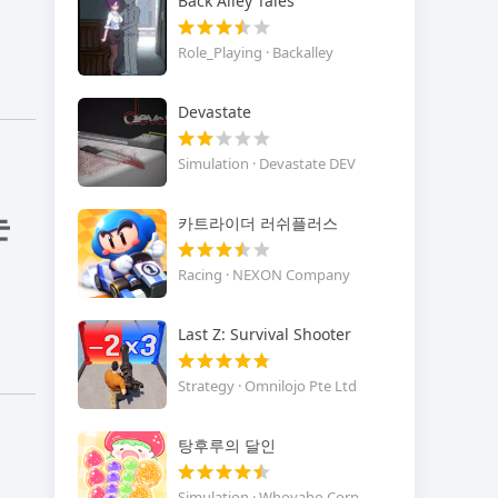
Back Alley Tales
Role_Playing · Backalley
Devastate
Simulation · Devastate DEV
는
카트라이더 러쉬플러스
Racing · NEXON Company
Last Z: Survival Shooter
Strategy · Omnilojo Pte Ltd
탕후루의 달인
Simulation · Whoyaho Corp.