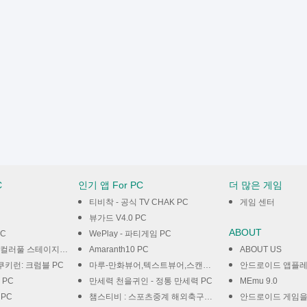
C
인기 앱 For PC
더 많은 게임
티비착 - 공식 TV CHAK PC
게임 센터
뷰가드 V4.0 PC
ABOUT
PC
WePlay - 파티게임 PC
지! feat.하츠네 미쿠 PC
Amaranth10 PC
ABOUT US
쿠키런: 크럼블 PC
마루-만화뷰어,텍스트뷰어,스캔뷰어,소설뷰어 PC
안드로이드 앱플
 PC
만세력 천을귀인 - 정통 만세력 PC
MEmu 9.0
s PC
챔스티비 : 스포츠중계 해외축구중계 스포츠분석 PC
안드로이드 게임을