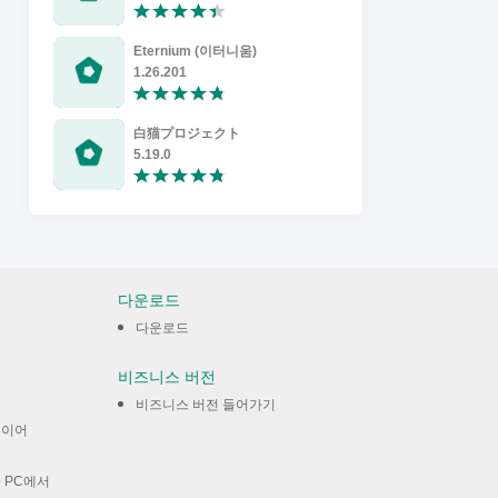
Eternium (이터니움)
APEX Racer
1.26.201
0.9.20
白猫プロジェクト
Static Shif
5.19.0
67.4.0
다운로드
다운로드
비즈니스 버전
비즈니스 버전 들어가기
레이어
 PC에서