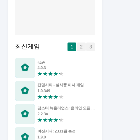
최신게임
1
2
3
هوزه
Immortal R
4.0.3
1.2.2
팬덤시티 - 실사풍 미녀 게임
CarX Drift
1.0.349
1.1.1
갱스터 뉴올리언스: 온라인 오픈 월드 게임
Driving Zo
2.2.3a
1.01.020
여신시대: 2331뽑 증정
Monopost
1.9.0
6.50