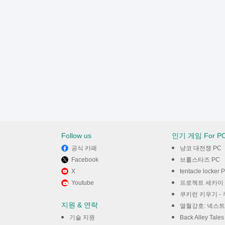
Follow us
인기 게임 For P
공식 카페
냥코 대전쟁 PC
Facebook
브롤스타즈 PC
X
tentacle locker 
Youtube
프로젝트 세카이 컬러풀 스테이
쿠키런 키우기 - 
지원 & 연락
열혈강호: 넥스트
기술 지원
Back Alley Tale