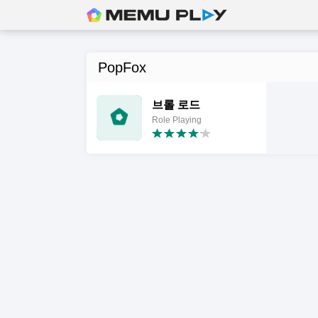
PopFox
브롤 로드
Role Playing