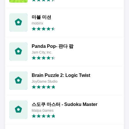
마블 미션
mobirix
Panda Pop- 판다 팝
Jam City, Inc.
Brain Puzzle 2: Logic Twist
JoyGame Studio
스도쿠 마스터 - Sudoku Master
Malpa Games