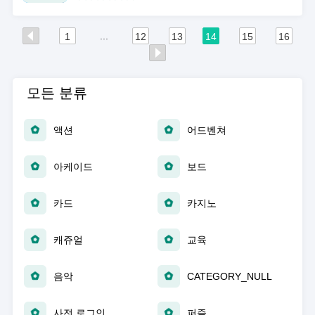
...
1
12
13
14
15
16
모든 분류
액션
어드벤쳐
아케이드
보드
카드
카지노
캐쥬얼
교육
음악
CATEGORY_NULL
사전 로그인
퍼즐