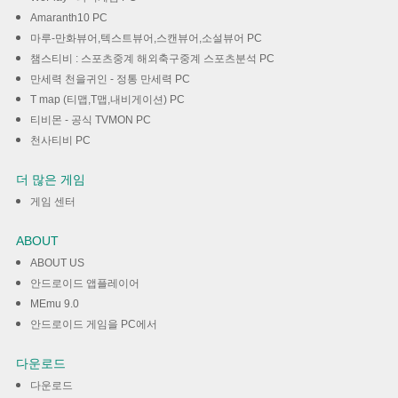
Amaranth10 PC
마루-만화뷰어,텍스트뷰어,스캔뷰어,소설뷰어 PC
챔스티비 : 스포츠중계 해외축구중계 스포츠분석 PC
만세력 천을귀인 - 정통 만세력 PC
T map (티맵,T맵,내비게이션) PC
티비몬 - 공식 TVMON PC
천사티비 PC
더 많은 게임
게임 센터
ABOUT
ABOUT US
안드로이드 앱플레이어
MEmu 9.0
안드로이드 게임을 PC에서
다운로드
다운로드