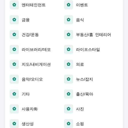
엔터테인먼트
이벤트
금융
음식
건강/운동
부동산/홈 인테리어
라이브러리/데모
라이프스타일
지도/내비게이션
의료
음악/오디오
뉴스/잡지
기타
출산/육아
사용자화
사진
생산성
쇼핑