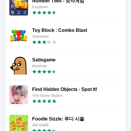
Number Tiles - 숫자게임
Easybrain
Toy Block : Combo Blast
Stormborn
Satisgame
Molehole
Find Hidden Objects - Spot It!
Yolo Game Studios
Foodie Sizzle: 푸디 시즐
ABI GAME