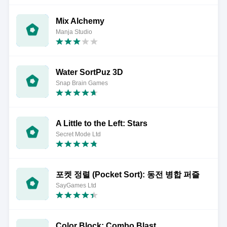
Mix Alchemy
Manja Studio
Water SortPuz 3D
Snap Brain Games
A Little to the Left: Stars
Secret Mode Ltd
포켓 정렬 (Pocket Sort): 동전 병합 퍼즐
SayGames Ltd
Color Block: Combo Blast