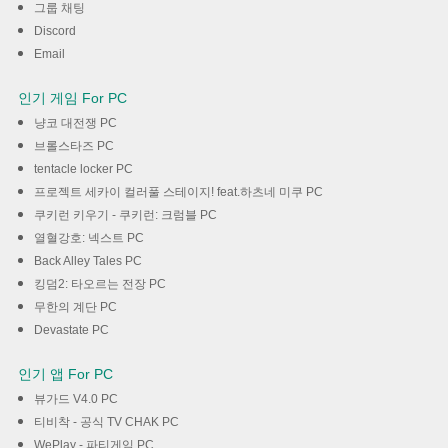
그룹 채팅
Discord
Email
인기 게임 For PC
냥코 대전쟁 PC
브롤스타즈 PC
tentacle locker PC
프로젝트 세카이 컬러풀 스테이지! feat.하츠네 미쿠 PC
쿠키런 키우기 - 쿠키런: 크럼블 PC
열혈강호: 넥스트 PC
Back Alley Tales PC
킹덤2: 타오르는 전장 PC
무한의 계단 PC
Devastate PC
인기 앱 For PC
뷰가드 V4.0 PC
티비착 - 공식 TV CHAK PC
WePlay - 파티게임 PC